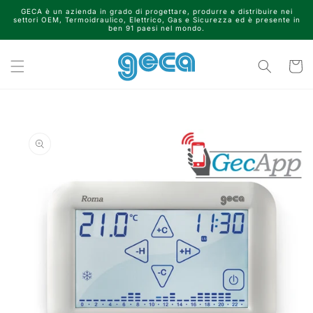
Vai
GECA è un azienda in grado di progettare, produrre e distribuire nei
direttamente
settori OEM, Termoidraulico, Elettrico, Gas e Sicurezza ed è presente in
ai contenuti
ben 91 paesi nel mondo.
Carrell
Passa alle
informazioni
sul prodotto