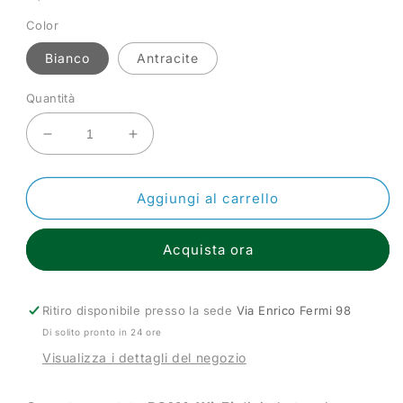
listino
Color
Bianco
Antracite
Quantità
Diminuisci
Aumenta
quantità
quantità
per
per
ROMA
ROMA
Aggiungi al carrello
Wi-
Wi-
Fi
Fi
Acquista ora
Cronotermostato
Cronotermostato
Touch
Touch
Screen
Screen
Ritiro disponibile presso la sede
Via Enrico Fermi 98
Di solito pronto in 24 ore
Visualizza i dettagli del negozio