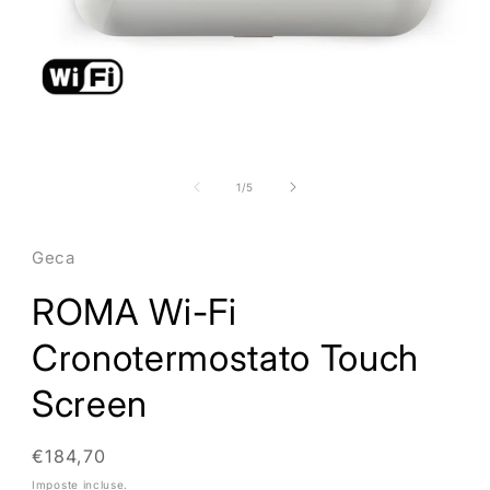
Apri
contenuti
multimediali
1
su
1
/
5
in
finestra
modale
Geca
ROMA Wi-Fi
Cronotermostato Touch
Screen
Prezzo
€184,70
di
Imposte incluse.