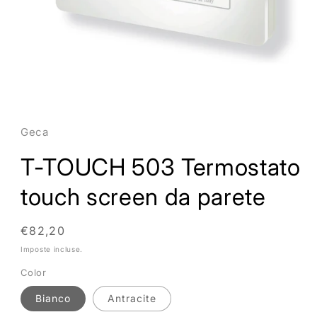
Apri
contenuti
multimediali
1
Geca
in
finestra
T-TOUCH 503 Termostato
modale
touch screen da parete
Prezzo
€82,20
di
Imposte incluse.
listino
Color
Bianco
Antracite