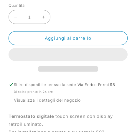
Quantità
Diminuisci
Aumenta
quantità
quantità
per
per
T-
T-
Aggiungi al carrello
TOUCH
TOUCH
503
503
Termostato
Termostato
touch
touch
screen
screen
da
da
parete
parete
Ritiro disponibile presso la sede
Via Enrico Fermi 98
Di solito pronto in 24 ore
Visualizza i dettagli del negozio
Termostato digitale
touch screen con display
retroilluminato.