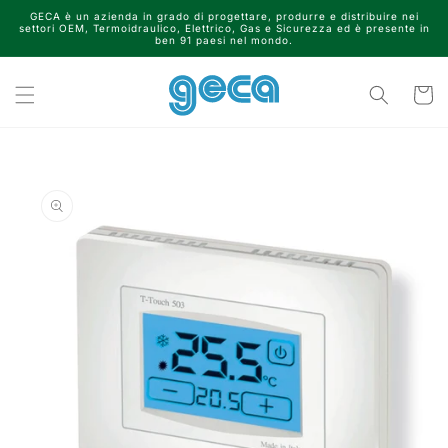
Vai
GECA è un azienda in grado di progettare, produrre e distribuire nei
direttamente
settori OEM, Termoidraulico, Elettrico, Gas e Sicurezza ed è presente in
ai contenuti
ben 91 paesi nel mondo.
Carrell
Passa alle
informazioni
sul prodotto