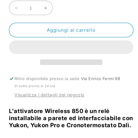
Diminuisci
Aumenta
quantità
quantità
per
per
Relè
Relè
Aggiungi al carrello
850
850
Attivatore
Attivatore
Wireless
Wireless
Ritiro disponibile presso la sede
Via Enrico Fermi 98
Di solito pronto in 24 ore
Visualizza i dettagli del negozio
L'attivatore Wireless 850 è un relè
installabile a parete ed interfacciabile con
Yukon, Yukon Pro e Cronotermostato Dalì.