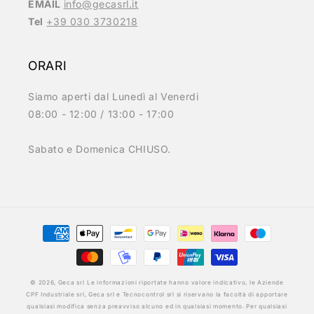
EMAIL
info@gecasrl.it
Tel
+39 030 3730218
ORARI
Siamo aperti dal Lunedì al Venerdi
08:00 - 12:00 / 13:00 - 17:00
Sabato e Domenica CHIUSO.
Metodi
di
pagamento
© 2026,
Geca srl
Le informazioni riportate hanno valore indicativo, le Aziende
CPF Industriale srl, Geca srl e Tecnocontrol srl si riservano la facoltà di apportare
qualsiasi modifica senza preavviso alcuno ed in qualsiasi momento. Per qualsiasi